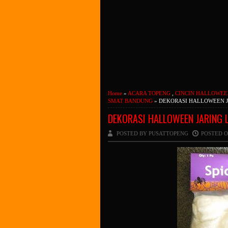
Home
»
ACARA TOPENG
,
CINCIN HALLOWE
SMAT BANDUNG
» DEKORASI HALLOWEEN J
DEKORASI HALLOWEEN JARING 
POSTED BY PUSATTOPENG
POSTED O