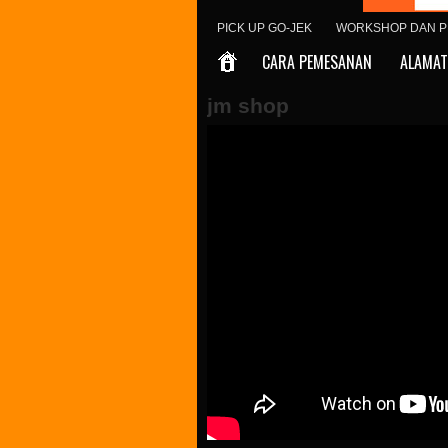
PICK UP GO-JEK
WORKSHOP DAN P
CARA PEMESANAN
ALAMAT
jm shop