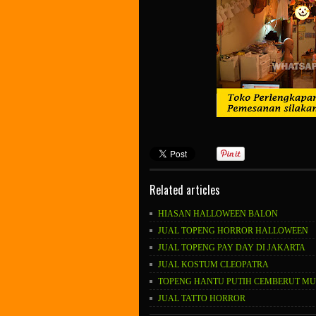
Related articles
HIASAN HALLOWEEN BALON
JUAL TOPENG HORROR HALLOWEEN
JUAL TOPENG PAY DAY DI JAKARTA
JUAL KOSTUM CLEOPATRA
TOPENG HANTU PUTIH CEMBERUT M
JUAL TATTO HORROR