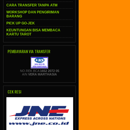
CARA TRANSFER TANPA ATM
WORKSHOP DAN PENGIRIMAN
BARANG
PICK UP GO-JEK
KEUNTUNGAN BISA MEMBACA
KARTU TAROT
PEMBAYARAN VIA TRANSFER
NO.REK BCA
1652 2072 05
A/N
VERA MARTHASIA
CEK RESI