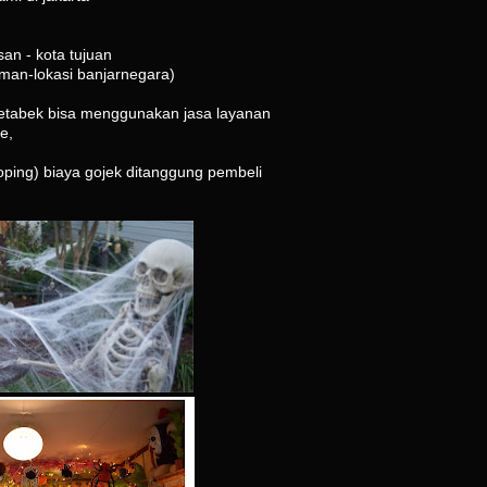
an - kota tujuan
tman-lokasi banjarnegara)
odetabek bisa menggunakan jasa layanan
e,
oping) biaya gojek ditanggung pembeli