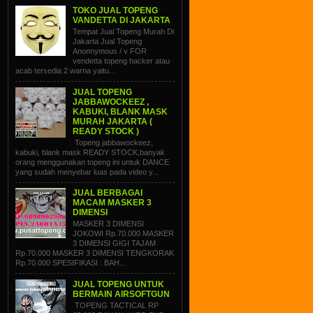
TOKO JUAL TOPENG
VANDETTA DI JAKARTA
Tempat Jual Topeng Murah Di
Jakarta Jual Topeng
Anonnymous / v FOR
vendetta topeng hacker atau
acab tersedia 2 warna yaitu...
JUAL TOPENG
JABBAWOCKEEZ ,
KABUKI, BLANK MASK
MURAH JAKARTA (
READY STOCK )
Topeng jabbawockeez,
kabuki, blank mask READY STOCK,banyak
orang menggunakan topeng ini untuk DANCE
yang sudah menyebar luas pada video y...
JUAL BERBAGAI
MACAM MASKER 3
DIMENSI
MASKER 3 DIMENSI
JOKOWI Rp.70.000 MASKER
3 DIMENSI GIGI TAJAM
Rp.70.000 MASKER 3 DIMENSI TENGKORAK
Rp.70.000 SPESIFIKASI : BAH...
JUAL TOPENG UNTUK
BERMAIN AIRSOFTGUN
TOPENG TACTICAL RP