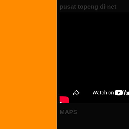
pusat topeng di net
MAPS