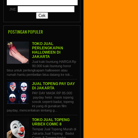
JNE:
POSTINGAN POPULER
TOKO JUAL
PERLENGKAPAN
HALLOWEEN DI
JAKARTA
Jual kaki buntung HARGA Rp
90.000 kaki buntung horor
bisa untuk perlengkapam halloween atau
rumah hantu pembelian bisa datang ke tok...
JUAL TOPENG PAY DAY
DI JAKARTA
PAY DAY MASK RP 85.000
payday heist mask topeng
sosok seperti badut, topeng
ini yang di gunakan film
payday, menceritakan tentang g...
TOKO JUAL TOPENG
URBEX COMIC 8
Tempat Jual Topeng Murah di
Jakarta Jual Topeng Badut
Comic 8 Topeng badut