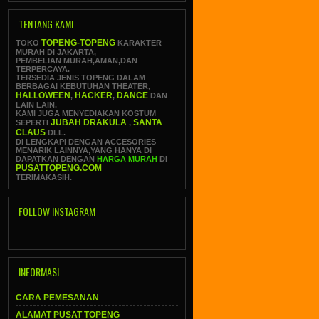
TENTANG KAMI
TOPENG-TOPENG
TOKO
KARAKTER
MURAH DI JAKARTA,
PEMBELIAN MURAH,AMAN,DAN
TERPERCAYA.
TERSEDIA JENIS TOPENG DALAM
BERBAGAI KEBUTUHAN THEATER,
HALLOWEEN
HACKER
DANCE
,
,
DAN
LAIN LAIN.
KAMI JUGA MENYEDIAKAN KOSTUM
JUBAH DRAKULA
SANTA
SEPERTI
,
CLAUS
DLL.
DI LENGKAPI DENGAN ACCESORIES
MENARIK LAINNYA,YANG HANYA DI
DAPATKAN DENGAN
HARGA MURAH
DI
PUSATTOPENG.COM
TERIMAKASIH.
FOLLOW INSTAGRAM
INFORMASI
CARA PEMESANAN
ALAMAT PUSAT TOPENG