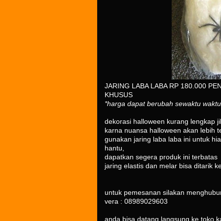
JARING LABA LABA RP 180.000 P
KHUSUS
*harga dapat berubah sewaktu waktu t
dekorasi halloween kurang lengkap jik
karna nuansa halloween akan lebih te
gunakan jaring laba laba ini untuk h
hantu,
dapatkan segera produk ini terbatas
jaring elastis dan melar bisa ditarik
untuk pemesanan silakan menghubu
vera : 08989029603
anda bisa datang langsung ke toko ka