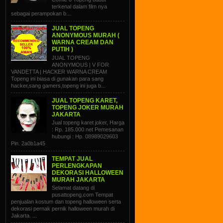
terkenal dalam film nya
sebagai perampokan b...
JUAL TOPENG
ANONYMOUS MURAH (
WARNA CREAM DAN
PUTIH )
JUAL TOPENG
ANONYMOUS | V FOR
VANDETTA | HACKER WARNA CREAM
Topeng ini biasa di gunakan para sang
hacker,sang gamers,topeng ini juga b...
JUAL TOPENG KARET,
TOPENG JOKER MURAH
JAKARTA
Jual topeng karet joker, Harga
: Rp. 185.000 net Pemesanan
hubungi : Hp. 08989029603
Pin. 2a0b1a45
TEMPAT JUAL
PERLENGKAPAN
DEKORASI HALLOWEEN
MURAH JAKARTA
Selamat datang di
pusattopeng.com Tempat
penjualan kostum dan topeng halloween serta
dekorasi pernak pernik halloween murah di
Jakarta. ...