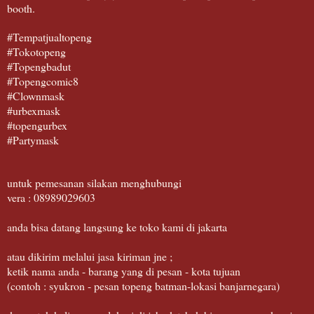
booth.
#Tempatjualtopeng
#Tokotopeng
#Topengbadut
#Topengcomic8
#Clownmask
#urbexmask
#topengurbex
#Partymask
untuk pemesanan silakan menghubungi
vera : 08989029603
anda bisa datang langsung ke toko kami di jakarta
atau dikirim melalui jasa kiriman jne ;
ketik nama anda - barang yang di pesan - kota tujuan
(contoh : syukron - pesan topeng batman-lokasi banjarnegara)