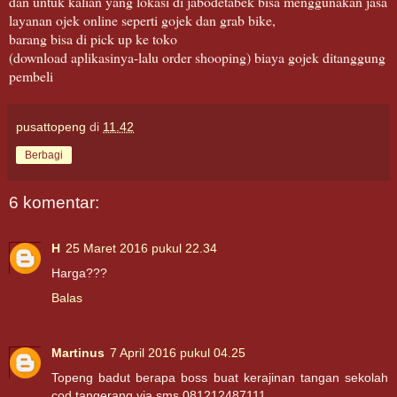
dan untuk kalian yang lokasi di jabodetabek bisa menggunakan jasa
layanan ojek online seperti gojek dan grab bike,
barang bisa di pick up ke toko
(download aplikasinya-lalu order shooping) biaya gojek ditanggung
pembeli
pusattopeng
di
11.42
Berbagi
6 komentar:
H
25 Maret 2016 pukul 22.34
Harga???
Balas
Martinus
7 April 2016 pukul 04.25
Topeng badut berapa boss buat kerajinan tangan sekolah
cod tangerang via sms 081212487111