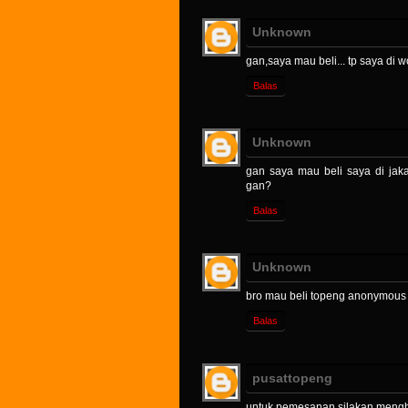
Unknown
gan,saya mau beli... tp saya di w
Balas
Unknown
gan saya mau beli saya di jakar
gan?
Balas
Unknown
bro mau beli topeng anonymous 
Balas
pusattopeng
untuk pemesanan silakan meng