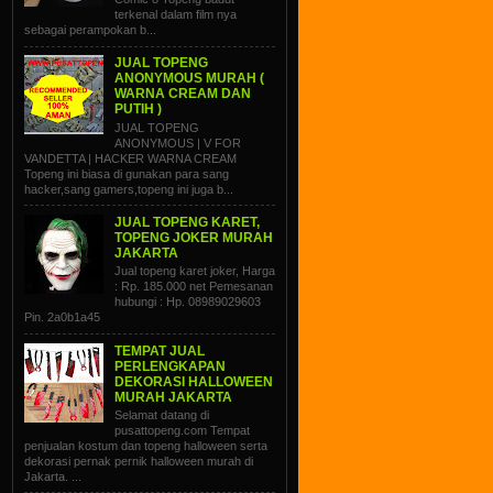
terkenal dalam film nya
sebagai perampokan b...
JUAL TOPENG
ANONYMOUS MURAH (
WARNA CREAM DAN
PUTIH )
JUAL TOPENG
ANONYMOUS | V FOR
VANDETTA | HACKER WARNA CREAM
Topeng ini biasa di gunakan para sang
hacker,sang gamers,topeng ini juga b...
JUAL TOPENG KARET,
TOPENG JOKER MURAH
JAKARTA
Jual topeng karet joker, Harga
: Rp. 185.000 net Pemesanan
hubungi : Hp. 08989029603
Pin. 2a0b1a45
TEMPAT JUAL
PERLENGKAPAN
DEKORASI HALLOWEEN
MURAH JAKARTA
Selamat datang di
pusattopeng.com Tempat
penjualan kostum dan topeng halloween serta
dekorasi pernak pernik halloween murah di
Jakarta. ...