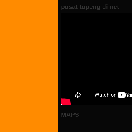
pusat topeng di net
MAPS