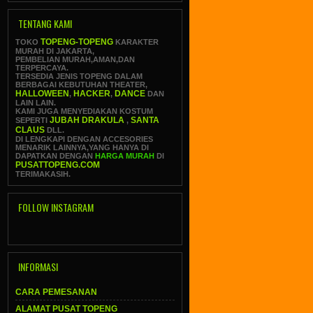
TENTANG KAMI
TOPENG-TOPENG
TOKO
KARAKTER
MURAH DI JAKARTA,
PEMBELIAN MURAH,AMAN,DAN
TERPERCAYA.
TERSEDIA JENIS TOPENG DALAM
BERBAGAI KEBUTUHAN THEATER,
HALLOWEEN
HACKER
DANCE
,
,
DAN
LAIN LAIN.
KAMI JUGA MENYEDIAKAN KOSTUM
JUBAH DRAKULA
SANTA
SEPERTI
,
CLAUS
DLL.
DI LENGKAPI DENGAN ACCESORIES
MENARIK LAINNYA,YANG HANYA DI
DAPATKAN DENGAN
HARGA MURAH
DI
PUSATTOPENG.COM
TERIMAKASIH.
FOLLOW INSTAGRAM
INFORMASI
CARA PEMESANAN
ALAMAT PUSAT TOPENG