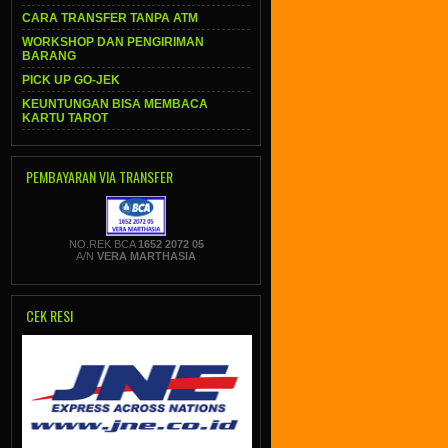
CARA TRANSFER TANPA ATM
WORKSHOP DAN PENGIRIMAN
BARANG
PICK UP GO-JEK
KEUNTUNGAN BISA MEMBACA
KARTU TAROT
PEMBAYARAN VIA TRANSFER
NO.REK BCA
1652 2072 05
A/N
VERA MARTHASIA
CEK RESI