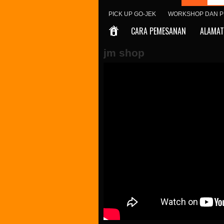
PICK UP GO-JEK
WORKSHOP DAN P
CARA PEMESANAN
ALAMAT
jm shop