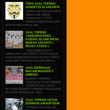
TOKO JUAL TOPENG
VANDETTA DI JAKARTA
Tempat Jual Topeng Murah Di
Jakarta Jual Topeng
Anonnymous / v FOR
vendetta topeng hacker atau
acab tersedia 2 warna yaitu...
JUAL TOPENG
JABBAWOCKEEZ ,
KABUKI, BLANK MASK
MURAH JAKARTA (
READY STOCK )
Topeng jabbawockeez,
kabuki, blank mask READY STOCK,banyak
orang menggunakan topeng ini untuk DANCE
yang sudah menyebar luas pada video y...
JUAL BERBAGAI
MACAM MASKER 3
DIMENSI
MASKER 3 DIMENSI
JOKOWI Rp.70.000 MASKER
3 DIMENSI GIGI TAJAM
Rp.70.000 MASKER 3 DIMENSI TENGKORAK
Rp.70.000 SPESIFIKASI : BAH...
JUAL TOPENG UNTUK
BERMAIN AIRSOFTGUN
TOPENG TACTICAL RP