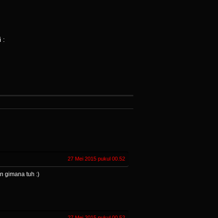
 :
27 Mei 2015 pukul 00.52
an gimana tuh :)
27 Mei 2015 pukul 00.52