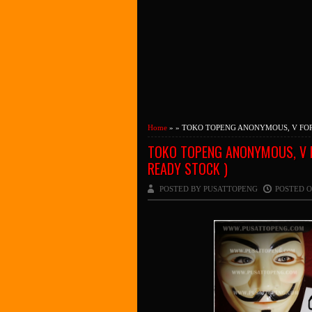
Home
» » TOKO TOPENG ANONYMOUS, V FOR
TOKO TOPENG ANONYMOUS, V 
READY STOCK )
POSTED BY PUSATTOPENG
POSTED O