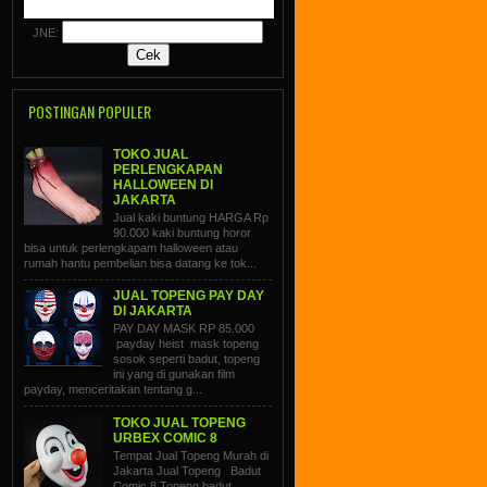
JNE:
POSTINGAN POPULER
TOKO JUAL
PERLENGKAPAN
HALLOWEEN DI
JAKARTA
Jual kaki buntung HARGA Rp
90.000 kaki buntung horor
bisa untuk perlengkapam halloween atau
rumah hantu pembelian bisa datang ke tok...
JUAL TOPENG PAY DAY
DI JAKARTA
PAY DAY MASK RP 85.000
payday heist mask topeng
sosok seperti badut, topeng
ini yang di gunakan film
payday, menceritakan tentang g...
TOKO JUAL TOPENG
URBEX COMIC 8
Tempat Jual Topeng Murah di
Jakarta Jual Topeng Badut
Comic 8 Topeng badut