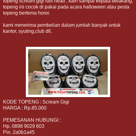
topeng scream gigi fulll head , kain sampai kepala belakang,
topeng ini cocok di pakai pada acara halloween atau pesta
topeng bertema horor.
kami menerima pembelian dalam jumlah banyak untuk
kantor, syuting,club dll.
KODE TOPENG : Scream Gigi
HARGA : Rp.85.000
PEMESANAN HUBUNGI :
Hp. 0898 9029 603
Pin. 2a0b1a45