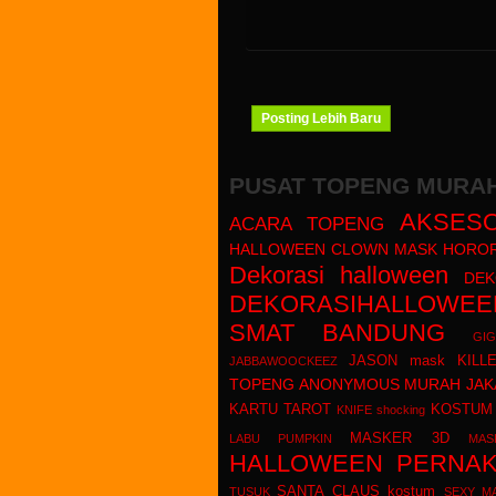
Posting Lebih Baru
PUSAT TOPENG MURA
AKSESO
ACARA TOPENG
HALLOWEEN
CLOWN MASK HORO
Dekorasi halloween
DEK
DEKORASIHALLOWEE
SMAT BANDUNG
GI
JASON mask KILL
JABBAWOOCKEEZ
TOPENG ANONYMOUS MURAH JAK
KARTU TAROT
KOSTUM
KNIFE shocking
MASKER 3D
LABU PUMPKIN
MAS
HALLOWEEN
PERNAK
SANTA CLAUS kostum
TUSUK
SEXY M