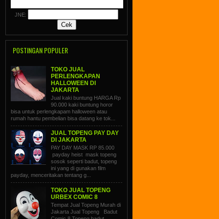
JNE:
POSTINGAN POPULER
TOKO JUAL
PERLENGKAPAN
HALLOWEEN DI
JAKARTA
Jual kaki buntung HARGA Rp
90.000 kaki buntung horor
bisa untuk perlengkapam halloween atau
rumah hantu pembelian bisa datang ke tok...
JUAL TOPENG PAY DAY
DI JAKARTA
PAY DAY MASK RP 85.000
payday heist mask topeng
sosok seperti badut, topeng
ini yang di gunakan film
payday, menceritakan tentang g...
TOKO JUAL TOPENG
URBEX COMIC 8
Tempat Jual Topeng Murah di
Jakarta Jual Topeng Badut
Comic 8 Topeng badut