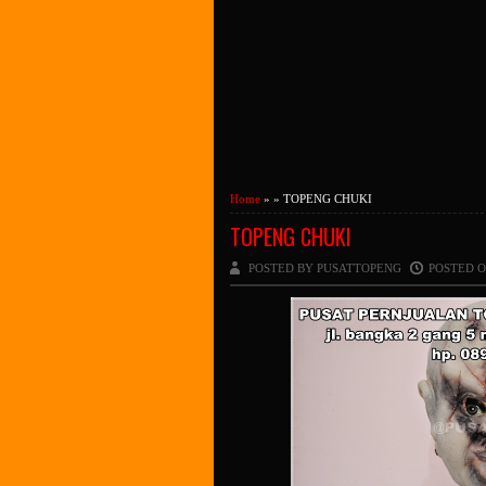
Home
» » TOPENG CHUKI
TOPENG CHUKI
POSTED BY PUSATTOPENG
POSTED O