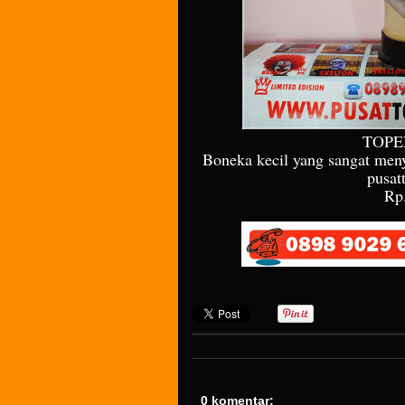
TOPE
Boneka kecil yang sangat meny
pusat
Rp
0 komentar: