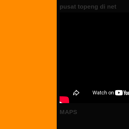
pusat topeng di net
MAPS