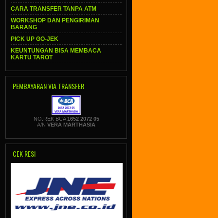
CARA TRANSFER TANPA ATM
WORKSHOP DAN PENGIRIMAN
BARANG
PICK UP GO-JEK
KEUNTUNGAN BISA MEMBACA
KARTU TAROT
PEMBAYARAN VIA TRANSFER
NO.REK BCA
1652 2072 05
A/N
VERA MARTHASIA
CEK RESI