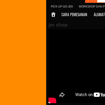
PICK UP GO-JEK
WORKSHOP DAN P
CARA PEMESANAN
ALAMAT
jm shop