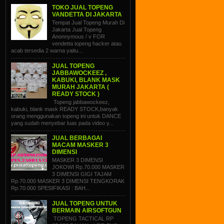
TOKO JUAL TOPENG
VANDETTA DI JAKARTA
Tempat Jual Topeng Murah Di
Jakarta Jual Topeng
Anonnymous / v FOR
vendetta topeng hacker atau
acab tersedia 2 warna yaitu...
JUAL TOPENG
JABBAWOCKEEZ ,
KABUKI, BLANK MASK
MURAH JAKARTA (
READY STOCK )
Topeng jabbawockeez,
kabuki, blank mask READY STOCK,banyak
orang menggunakan topeng ini untuk DANCE
yang sudah menyebar luas pada video y...
JUAL BERBAGAI
MACAM MASKER 3
DIMENSI
MASKER 3 DIMENSI
JOKOWI Rp.70.000 MASKER
3 DIMENSI GIGI TAJAM
Rp.70.000 MASKER 3 DIMENSI TENGKORAK
Rp.70.000 SPESIFIKASI : BAH...
JUAL TOPENG UNTUK
BERMAIN AIRSOFTGUN
TOPENG TACTICAL RP