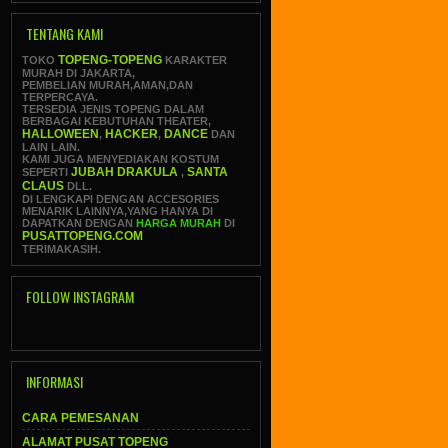
TENTANG KAMI
TOPENG-TOPENG
TOKO
KARAKTER
MURAH DI JAKARTA,
PEMBELIAN MURAH,AMAN,DAN
TERPERCAYA.
TERSEDIA JENIS TOPENG DALAM
BERBAGAI KEBUTUHAN THEATER,
HALLOWEEN
HACKER
DANCE
,
,
DAN
LAIN LAIN.
KAMI JUGA MENYEDIAKAN KOSTUM
JUBAH DRAKULA
SANTA
SEPERTI
,
CLAUS
DLL.
DI LENGKAPI DENGAN ACCESORIES
MENARIK LAINNYA,YANG HANYA DI
DAPATKAN DENGAN
HARGA MURAH
DI
PUSATTOPENG.COM
TERIMAKASIH.
FOLLOW INSTAGRAM
INFORMASI
CARA PEMESANAN
ALAMAT PUSAT TOPENG