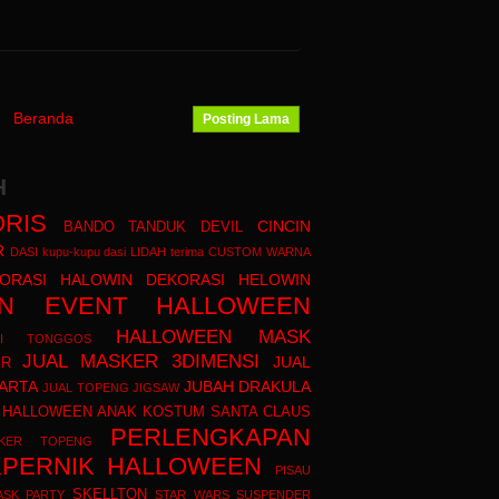
Beranda
Posting Lama
H
RIS
CINCIN
BANDO TANDUK DEVIL
R
DASI kupu-kupu
dasi LIDAH terima CUSTOM WARNA
ORASI HALOWIN
DEKORASI HELOWIN
N
EVENT HALLOWEEN
HALLOWEEN MASK
GI TONGGOS
JUAL MASKER 3DIMENSI
JUAL
ER
ARTA
JUBAH DRAKULA
JUAL TOPENG JIGSAW
 HALLOWEEN ANAK
KOSTUM SANTA CLAUS
PERLENGKAPAN
KER TOPENG
PERNIK HALLOWEEN
PISAU
SKELLTON
ASK PARTY
STAR WARS
SUSPENDER